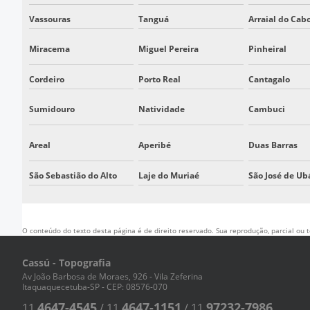
Vassouras
Tanguá
Arraial do Cab
Miracema
Miguel Pereira
Pinheiral
Cordeiro
Porto Real
Cantagalo
Sumidouro
Natividade
Cambuci
Areal
Aperibé
Duas Barras
São Sebastião do Alto
Laje do Muriaé
São José de Ub
O conteúdo do texto desta página é de direito reservado. Sua reprodução, parcial ou t
Cassú - Topografia
Av João Barbosa de Moraes, 926 - Vila Zeferina
Itaquaquecetuba-SP - CEP: 08576-070
4647-4545
4647-1151
97232-7986
11
/
11
/
11