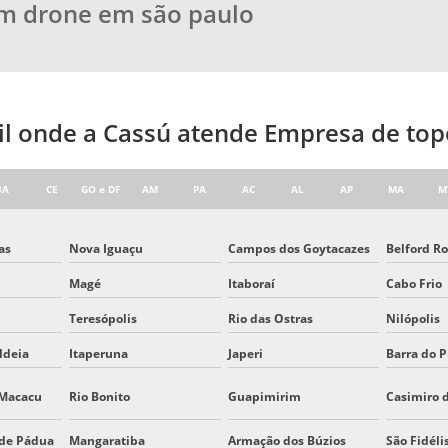
om drone em são paulo
sil onde a Cassú atende Empresa de top
BA
CE
GO e DF
AM
PA
AC
AL
AP
MA
M
as
Nova Iguaçu
Campos dos Goytacazes
Belford R
Magé
Itaboraí
Cabo Frio
Teresópolis
Rio das Ostras
Nilópolis
ldeia
Itaperuna
Japeri
Barra do P
 Macacu
Rio Bonito
Guapimirim
Casimiro 
 de Pádua
Mangaratiba
Armação dos Búzios
São Fidéli