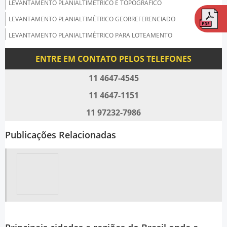
LEVANTAMENTO PLANIALTIMÉTRICO E TOPOGRÁFICO
LEVANTAMENTO PLANIALTIMÉTRICO GEORREFERENCIADO
LEVANTAMENTO PLANIALTIMÉTRICO PARA LOTEAMENTO
LEVANTAMENTO PLANIALTIMÉTRICO PREÇO
ENTRE EM CONTATO PELOS TELEFONES
LEVANTAMENTO PLANIMÉTRICO COM GPS
11 4647-4545
LEVANTAMENTO PLANIMÉTRICO SP
11 4647-1151
LEVANTAMENTO PLANIMÉTRICO TOPOGRAFIA
11 97232-7986
LEVANTAMENTO TOPOGRÁFICO
LEVANTAMENTO TOPOGRÁFICO ALTIMÉTRICO
Publicações Relacionadas
LEVANTAMENTOS TOPOGRÁFICOS PLANIMÉTRICOS
ORÇAMENTO DE SERVIÇO DE TOPOGRAFIA
PROJETO DE TERRAPLENAGEM
PROJETO DE TERRAPLENAGEM PARA LOTEAMENTOS
PROJETO DE TERRAPLENAGEM PREÇO