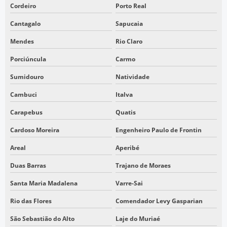
SERVIÇOS DE TOPOGRAFIA COM DRONE EM SÃO PAULO
Cordeiro
Porto Real
Cantagalo
Sapucaia
Mendes
Rio Claro
Porciúncula
Carmo
Sumidouro
Natividade
Cambuci
Italva
Carapebus
Quatis
Cardoso Moreira
Engenheiro Paulo de Frontin
Areal
Aperibé
Duas Barras
Trajano de Moraes
Santa Maria Madalena
Varre-Sai
Rio das Flores
Comendador Levy Gasparian
São Sebastião do Alto
Laje do Muriaé