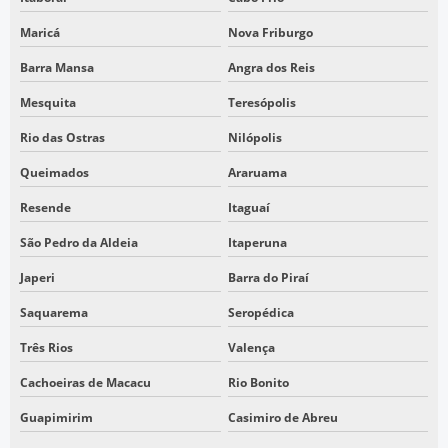
EMPRESA DE TOPOGRAFIA EM SÃO PAULO
Maricá
Nova Friburgo
EMPRESA PRESTADORA DE SERVIÇOS DE TOPOGRAFIA
Barra Mansa
Angra dos Reis
ESCANEAMENTO A LASER TOPOGRAFIA
LASER SCANNER 3D TOPOGRAFIA
Mesquita
Teresópolis
LASER SCANNER TOPOGRAFIA
Rio das Ostras
Nilópolis
LEVANTAMENTO INTERNO CONSTRUÇÃO
Queimados
Araruama
LEVANTAMENTO INTERNO GALPÃO
Resende
Itaguaí
LEVANTAMENTO PLANIALTIMÉTRICO DO TERRENO
São Pedro da Aldeia
Itaperuna
LEVANTAMENTO PLANIMÉTRICO GEORREFERENCIADO
Japeri
Barra do Piraí
LEVANTAMENTO TOPOGRÁFICO COM LASER SCANNER
Saquarema
Seropédica
LEVANTAMENTO TOPOGRÁFICO DRONE
Três Rios
Valença
LEVANTAMENTO TOPOGRÁFICO EM SÃO PAULO
Cachoeiras de Macacu
Rio Bonito
LEVANTAMENTO TOPOGRÁFICO PLANIMÉTRICO CADASTRAL
Guapimirim
Casimiro de Abreu
PLANIALTIMÉTRICO DRONE