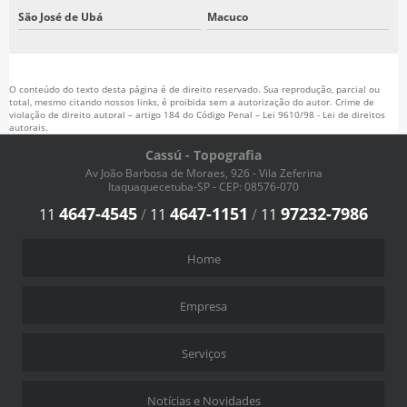
São José de Ubá
Macuco
O conteúdo do texto desta página é de direito reservado. Sua reprodução, parcial ou
total, mesmo citando nossos links, é proibida sem a autorização do autor. Crime de
violação de direito autoral – artigo 184 do Código Penal –
Lei 9610/98 - Lei de direitos
autorais
.
Cassú - Topografia
Av João Barbosa de Moraes, 926 - Vila Zeferina
Itaquaquecetuba-SP - CEP: 08576-070
4647-4545
4647-1151
97232-7986
11
/
11
/
11
Home
Empresa
Serviços
Notícias e Novidades