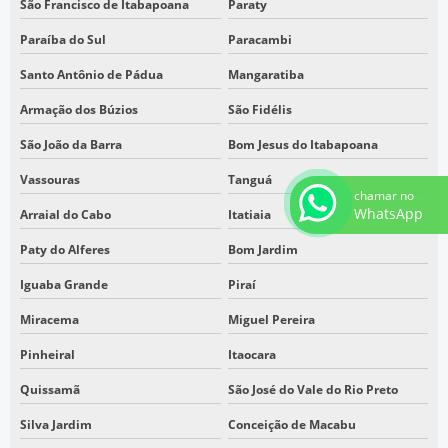
São Francisco de Itabapoana
Paraty
PRESTAÇÃO DE SERVIÇOS DE TOPOGRAFIA
SERVIÇOS DE TOPOGRAFIA COM DRONE
Paraíba do Sul
Paracambi
SERVIÇOS TOPOGRÁFICOS SP
Santo Antônio de Pádua
Mangaratiba
TOPOGRAFIA COM DRONE
Armação dos Búzios
São Fidélis
TOPOGRAFIA DRONE AEROFOTOGRAMETRIA
São João da Barra
Bom Jesus do Itabapoana
TOPOGRAFIA EM SÃO PAULO
Vassouras
Tanguá
chamar no
TOPOGRAFIA EMPRESA
WhatsApp
Arraial do Cabo
Itatiaia
TOPOGRAFIA LASER SCANNER
Paty do Alferes
Bom Jardim
TOPÓGRAFO DRONE
Iguaba Grande
Piraí
EMPRESA DE TOPOGRAFIA COM DRONE EM SP
Miracema
Miguel Pereira
EMPRESA DE TOPOGRAFIA COM DRONE EM SÃO PAULO
Pinheiral
Itaocara
EMPRESA QUE FAZ TOPOGRAFIA EM ITAQUAQUECETUBA SP
Quissamã
São José do Vale do Rio Preto
EMPRESA QUE FAZ TOPOGRAFIA EM SÃO PAULO
SERVIÇOS DE TOPOGRAFIA COM DRONE EM SP
Silva Jardim
Conceição de Macabu