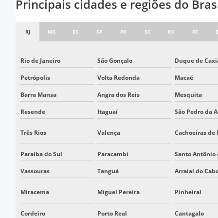
Principais cidades e regiões do Bra
RJ
MG
ES
SP
PR
SC
RS
PE
Rio de Janeiro
São Gonçalo
Duque de Caxi
Petrópolis
Volta Redonda
Macaé
Barra Mansa
Angra dos Reis
Mesquita
Resende
Itaguaí
São Pedro da A
Três Rios
Valença
Cachoeiras de
Paraíba do Sul
Paracambi
Santo Antônio
Vassouras
Tanguá
Arraial do Cab
Miracema
Miguel Pereira
Pinheiral
Cordeiro
Porto Real
Cantagalo