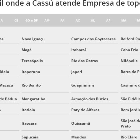
sil onde a Cassú atende Empresa de top
BA
CE
GO e DF
AM
PA
AC
AL
AP
MA
M
as
Nova Iguaçu
Campos dos Goytacazes
Belford R
Magé
Itaboraí
Cabo Frio
Teresópolis
Rio das Ostras
Nilópolis
ldeia
Itaperuna
Japeri
Barra do P
 Macacu
Rio Bonito
Guapimirim
Casimiro 
 de Pádua
Mangaratiba
Armação dos Búzios
São Fidéli
o
Itatiaia
Paty do Alferes
Bom Jard
São José d
Itaocara
Quissamã
Preto
Sapucaia
Mendes
Rio Claro