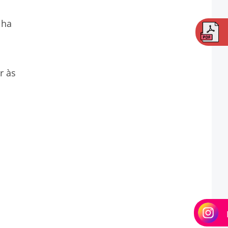
SERVIÇO DE TOPOGRAFIA QUANTO CUSTA
lha
SERVIÇOS DE TOPOGRAFIA
TOPOGRAFIA EM SP
TOPOGRAFIA PARA OBRAS
r às
DEMARCAÇÃO DE TERRENO
EMPRESA DE DEMARCAÇÃO DE TERRENO
LEVANTAMENTO TOPOGRÁFICO PREÇO
SERVIÇOS DE TERRAPLANAGEM SP
SERVIÇOS DE TOPOGRAFIA EM SP
EMPRESA DE TOPOGRAFIA COM DRONE
EMPRESA DE TOPOGRAFIA EM SÃO PAULO
EMPRESA PRESTADORA DE SERVIÇOS DE TOPOGRAFIA
ESCANEAMENTO A LASER TOPOGRAFIA
LASER SCANNER 3D TOPOGRAFIA