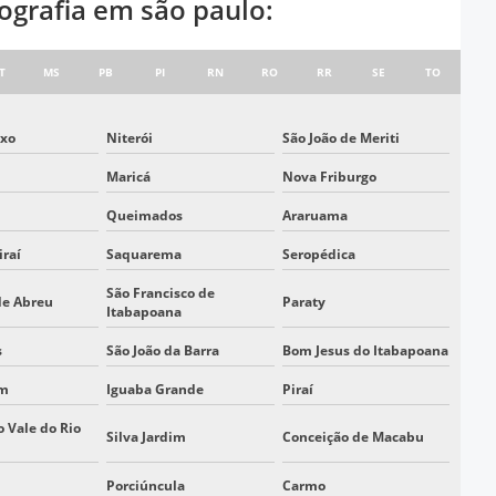
ografia em são paulo:
TOPOGRAFIA DRONE AEROFOTOGRAMETRIA
TOPOGRAFIA EM SÃO PAULO
T
MS
PB
PI
RN
RO
RR
SE
TO
TOPOGRAFIA EMPRESA
oxo
Niterói
São João de Meriti
TOPOGRAFIA LASER SCANNER
TOPÓGRAFO DRONE
Maricá
Nova Friburgo
EMPRESA DE TOPOGRAFIA COM DRONE EM SP
Queimados
Araruama
EMPRESA DE TOPOGRAFIA COM DRONE EM SÃO
iraí
Saquarema
Seropédica
PAULO
São Francisco de
EMPRESA QUE FAZ TOPOGRAFIA EM
de Abreu
Paraty
Itabapoana
ITAQUAQUECETUBA SP
s
São João da Barra
Bom Jesus do Itabapoana
EMPRESA QUE FAZ TOPOGRAFIA EM SÃO PAULO
im
Iguaba Grande
Piraí
SERVIÇOS DE TOPOGRAFIA COM DRONE EM SP
SERVIÇOS DE TOPOGRAFIA COM DRONE EM SÃO
o Vale do Rio
Silva Jardim
Conceição de Macabu
PAULO
Porciúncula
Carmo