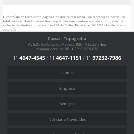
O conteúdo do texto desta página é de direito reservado. Sua reprodução, parcial ou
total, mesmo citando nossos links, é proibida sem a autorização do autor. Crime de
violação de direito autoral – artigo 184 do Código Penal –
Lei 9610/98 - Lei de direitos
autorais
.
Cassú - Topografia
Av João Barbosa de Moraes, 926 - Vila Zeferina
Itaquaquecetuba-SP - CEP: 08576-070
4647-4545
4647-1151
97232-7986
11
/
11
/
11
Home
Empresa
Serviços
Notícias e Novidades