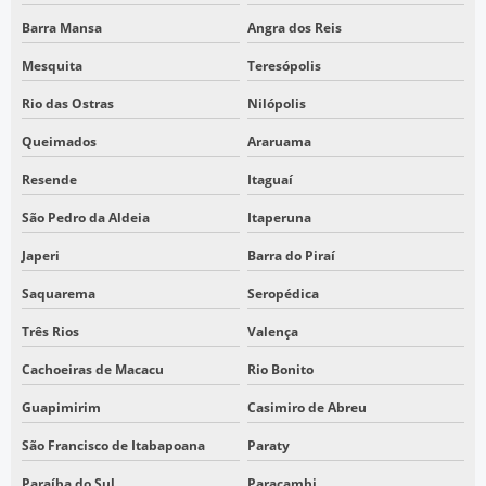
Barra Mansa
Angra dos Reis
LEVANTAMENTO PLANIMÉTRICO GEORREFERENCIADO
Mesquita
Teresópolis
LEVANTAMENTO TOPOGRÁFICO COM LASER SCANNER
LEVANTAMENTO TOPOGRÁFICO DRONE
Rio das Ostras
Nilópolis
LEVANTAMENTO TOPOGRÁFICO EM SÃO PAULO
Queimados
Araruama
LEVANTAMENTO TOPOGRÁFICO PLANIMÉTRICO CADASTRAL
Resende
Itaguaí
PLANIALTIMÉTRICO DRONE
São Pedro da Aldeia
Itaperuna
PRESTAÇÃO DE SERVIÇOS DE TOPOGRAFIA
Japeri
Barra do Piraí
SERVIÇOS DE TOPOGRAFIA COM DRONE
Saquarema
Seropédica
SERVIÇOS TOPOGRÁFICOS SP
Três Rios
Valença
TOPOGRAFIA COM DRONE
Cachoeiras de Macacu
Rio Bonito
TOPOGRAFIA DRONE AEROFOTOGRAMETRIA
Guapimirim
Casimiro de Abreu
TOPOGRAFIA EM SÃO PAULO
São Francisco de Itabapoana
Paraty
TOPOGRAFIA EMPRESA
Paraíba do Sul
Paracambi
TOPOGRAFIA LASER SCANNER