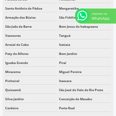
TOPÓGRAFO DRONE
Santo Antônio de Pádua
Mangaratiba
chamar no
EMPRESA DE TOPOGRAFIA COM DRONE EM SP
Armação dos Búzios
São Fidélis
WhatsApp
EMPRESA DE TOPOGRAFIA COM DRONE EM SÃO PAULO
São João da Barra
Bom Jesus do Itabapoana
EMPRESA QUE FAZ TOPOGRAFIA EM ITAQUAQUECETUBA SP
Vassouras
Tanguá
EMPRESA QUE FAZ TOPOGRAFIA EM SÃO PAULO
Arraial do Cabo
Itatiaia
SERVIÇOS DE TOPOGRAFIA COM DRONE EM SP
Paty do Alferes
Bom Jardim
SERVIÇOS DE TOPOGRAFIA COM DRONE EM SÃO PAULO
Iguaba Grande
Piraí
Miracema
Miguel Pereira
Pinheiral
Itaocara
Quissamã
São José do Vale do Rio Preto
Silva Jardim
Conceição de Macabu
Cordeiro
Porto Real