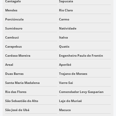
Cantagalo
Sapucaia
Mendes
Rio Claro
Porciúncula
Carmo
Sumidouro
Natividade
Cambuci
Italva
Carapebus
Quatis
Cardoso Moreira
Engenheiro Paulo de Frontin
Areal
Aperibé
Duas Barras
Trajano de Moraes
Santa Maria Madalena
Varre-Sai
Rio das Flores
Comendador Levy Gasparian
São Sebastião do Alto
Laje do Muriaé
São José de Ubá
Macuco