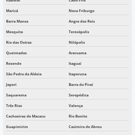
Itaboraí
Cabo Frio
LEVANTAMENTO INTERNO GALPÃO
Maricá
Nova Friburgo
LEVANTAMENTO PLANIALTIMÉTRICO DO TERRENO
Barra Mansa
Angra dos Reis
LEVANTAMENTO PLANIMÉTRICO GEORREFERENCIADO
Mesquita
Teresópolis
LEVANTAMENTO TOPOGRÁFICO COM LASER SCANNER
LEVANTAMENTO TOPOGRÁFICO DRONE
Rio das Ostras
Nilópolis
LEVANTAMENTO TOPOGRÁFICO EM SÃO PAULO
Queimados
Araruama
LEVANTAMENTO TOPOGRÁFICO PLANIMÉTRICO CADASTRAL
Resende
Itaguaí
PLANIALTIMÉTRICO DRONE
São Pedro da Aldeia
Itaperuna
PRESTAÇÃO DE SERVIÇOS DE TOPOGRAFIA
Japeri
Barra do Piraí
SERVIÇOS DE TOPOGRAFIA COM DRONE
Saquarema
Seropédica
SERVIÇOS TOPOGRÁFICOS SP
Três Rios
Valença
TOPOGRAFIA COM DRONE
Cachoeiras de Macacu
Rio Bonito
TOPOGRAFIA DRONE AEROFOTOGRAMETRIA
Guapimirim
Casimiro de Abreu
TOPOGRAFIA EM SÃO PAULO