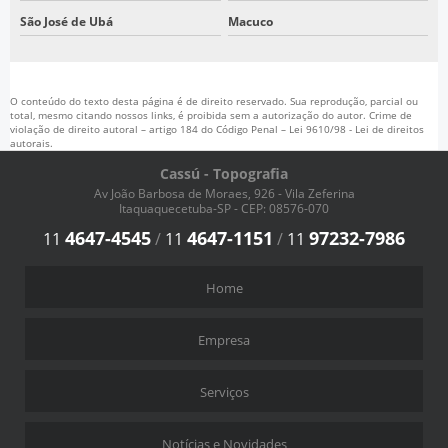
São José de Ubá
Macuco
O conteúdo do texto desta página é de direito reservado. Sua reprodução, parcial ou
total, mesmo citando nossos links, é proibida sem a autorização do autor. Crime de
violação de direito autoral – artigo 184 do Código Penal –
Lei 9610/98 - Lei de direitos
autorais
.
Cassú - Topografia
Av João Barbosa de Moraes, 926 - Vila Zeferina
Itaquaquecetuba-SP - CEP: 08576-070
4647-4545
4647-1151
97232-7986
11
/
11
/
11
Home
Empresa
Serviços
Notícias e Novidades