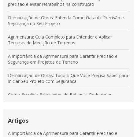
precisão e evitar retrabalhos na construção
Demarcação de Obras: Entenda Como Garantir Precisão e
Segurança no Seu Projeto
Agrimensura: Guia Completo para Entender e Aplicar
Técnicas de Medição de Terrenos
A Importância da Agrimensura para Garantir Precisão e
Segurança em Projetos de Terreno
Demarcação de Obras: Tudo o Que Você Precisa Saber para
Iniciar Seu Projeto com Segurança
Como Escolher Fabricantes de Balanças Rodoviárias
Confiáveis para Sua Empresa
Guia Completo de Demarcação de Obras para Evitar Erros e
Garantir Precisão
Artigos
Serviços de Agrimensura: Entenda Como Garantir Precisão e
A Importância da Agrimensura para Garantir Precisão e