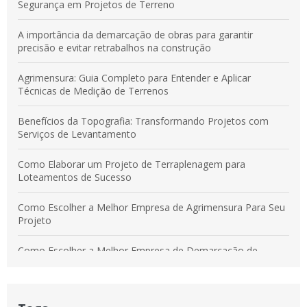
Segurança em Projetos Territoriais
Segurança em Projetos de Terreno
Demarcação de Obras: Guia Completo para Garantir a
A importância da demarcação de obras para garantir
Eficiência e Segurança do Seu Projeto
precisão e evitar retrabalhos na construção
Agrimensura: Guia Completo para Entender e Aplicar
Técnicas de Medição de Terrenos
Benefícios da Topografia: Transformando Projetos com
Serviços de Levantamento
Como Elaborar um Projeto de Terraplenagem para
Loteamentos de Sucesso
Como Escolher a Melhor Empresa de Agrimensura Para Seu
Projeto
Como Escolher a Melhor Empresa de Demarcação de
Terreno
Como Escolher a Melhor Empresa de Levantamento
Planialtimétrico