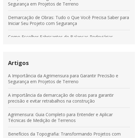
Segurança em Projetos de Terreno
Demarcação de Obras: Tudo o Que Você Precisa Saber para
Iniciar Seu Projeto com Segurança
Como Escolher Fabricantes de Balanças Rodoviárias
Confiáveis para Sua Empresa
Guia Completo de Demarcação de Obras para Evitar Erros e
Garantir Precisão
Artigos
Serviços de Agrimensura: Entenda Como Garantir Precisão e
A Importância da Agrimensura para Garantir Precisão e
Segurança em Projetos Territoriais
Segurança em Projetos de Terreno
Demarcação de Obras: Guia Completo para Garantir a
A importância da demarcação de obras para garantir
Eficiência e Segurança do Seu Projeto
precisão e evitar retrabalhos na construção
Agrimensura: Guia Completo para Entender e Aplicar
Técnicas de Medição de Terrenos
Benefícios da Topografia: Transformando Projetos com