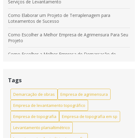
Serviços de Levantamento
Como Elaborar um Projeto de Terraplenagem para
Loteamentos de Sucesso
Como Escolher a Melhor Empresa de Agrimensura Para Seu
Projeto
Como Escolher a Melhor Empresa de Demarcação de
Terreno
Como Escolher a Melhor Empresa de Levantamento
Planialtimétrico
Tags
Como Escolher a Melhor Empresa de Levantamento
Demarcação de obras
Empresa de agrimensura
Planimétrico para seu Projeto
Empresa de levantamento topográfico
Como Escolher a Melhor Empresa de Levantamento
Empresa de topografia
Empresa de topografia em sp
Topográfico
Levantamento planialtimétrico
Como escolher a melhor empresa de levantamento
topográfico para seu projeto