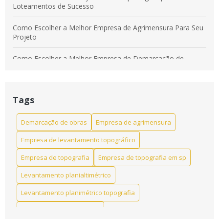
Loteamentos de Sucesso
Como Escolher a Melhor Empresa de Agrimensura Para Seu
Projeto
Como Escolher a Melhor Empresa de Demarcação de
Terreno
Como Escolher a Melhor Empresa de Levantamento
Planialtimétrico
Tags
Como Escolher a Melhor Empresa de Levantamento
Demarcação de obras
Empresa de agrimensura
Planimétrico para seu Projeto
Empresa de levantamento topográfico
Como Escolher a Melhor Empresa de Levantamento
Empresa de topografia
Empresa de topografia em sp
Topográfico
Levantamento planialtimétrico
Como escolher a melhor empresa de levantamento
topográfico para seu projeto
Levantamento planimétrico topografia
Levantamento topográfico
Como Escolher a Melhor Empresa de Topografia em São