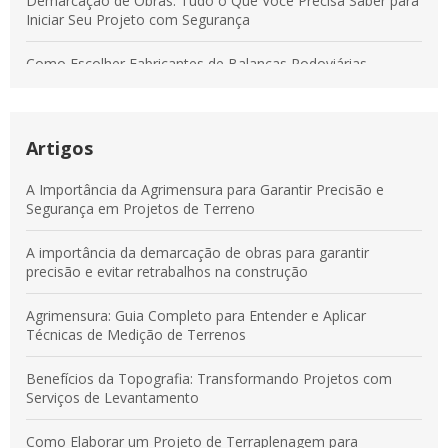
Demarcação de Obras: Tudo o Que Você Precisa Saber para
Iniciar Seu Projeto com Segurança
Como Escolher Fabricantes de Balanças Rodoviárias
Confiáveis para Sua Empresa
Guia Completo de Demarcação de Obras para Evitar Erros e
Garantir Precisão
Artigos
Serviços de Agrimensura: Entenda Como Garantir Precisão e
A Importância da Agrimensura para Garantir Precisão e
Segurança em Projetos Territoriais
Segurança em Projetos de Terreno
Demarcação de Obras: Guia Completo para Garantir a
A importância da demarcação de obras para garantir
Eficiência e Segurança do Seu Projeto
precisão e evitar retrabalhos na construção
Agrimensura: Guia Completo para Entender e Aplicar
Técnicas de Medição de Terrenos
Benefícios da Topografia: Transformando Projetos com
Serviços de Levantamento
Como Elaborar um Projeto de Terraplenagem para