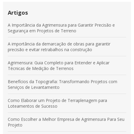
Guia Completo de Demarcação de Obras para Evitar Erros e
Garantir Precisão
Artigos
Serviços de Agrimensura: Entenda Como Garantir Precisão e
A Importância da Agrimensura para Garantir Precisão e
Segurança em Projetos Territoriais
Segurança em Projetos de Terreno
Demarcação de Obras: Guia Completo para Garantir a
A importância da demarcação de obras para garantir
Eficiência e Segurança do Seu Projeto
precisão e evitar retrabalhos na construção
Agrimensura: Guia Completo para Entender e Aplicar
Técnicas de Medição de Terrenos
Benefícios da Topografia: Transformando Projetos com
Serviços de Levantamento
Como Elaborar um Projeto de Terraplenagem para
Loteamentos de Sucesso
Como Escolher a Melhor Empresa de Agrimensura Para Seu
Projeto