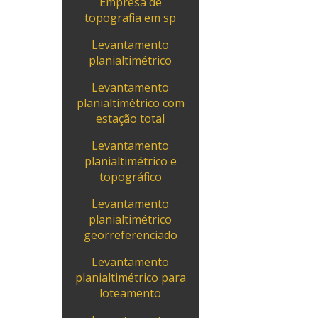
Empresa de
topografia em sp
Levantamento
planialtimétrico
Levantamento
planialtimétrico com
estação total
Levantamento
planialtimétrico e
topográfico
Levantamento
planialtimétrico
georreferenciado
Levantamento
planialtimétrico para
loteamento