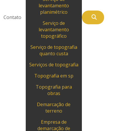
levantamento
planimétrico
Contato
Serviço de
levantamento
topográfico
Serviço de topografia
quanto custa
Serviços de topografia
Topografia em sp
Topografia para
obras
Demarcação de
terreno
Empresa de
demarcação de