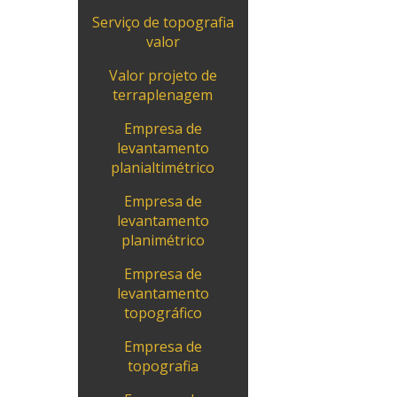
Serviço de topografia
valor
Valor projeto de
terraplenagem
Empresa de
levantamento
planialtimétrico
Empresa de
levantamento
planimétrico
Empresa de
levantamento
topográfico
Empresa de
topografia