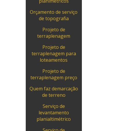
planimétricos
Orçamento de serviço
de topografia
Projeto de
terraplenagem
Projeto de
terraplenagem para
loteamentos
Projeto de
terraplenagem preço
Quem faz demarcação
de terreno
Serviço de
levantamento
planialtimétrico
Serviço de