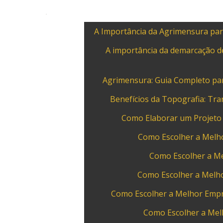
A Importância da Agrimensura par
A importância da demarcação de
Agrimensura: Guia Completo par
Benefícios da Topografia: Tr
Como Elaborar um Projeto
Como Escolher a Melh
Como Escolher a M
Como Escolher a Melho
Como Escolher a Melhor Empr
Como Escolher a Mel