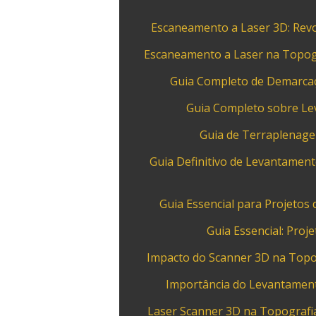
Escaneamento a Laser 3D: Revo
Escaneamento a Laser na Topogra
Guia Completo de Demarcaçã
Guia Completo sobre Lev
Guia de Terraplenagem
Guia Definitivo de Levantament
Guia Essencial para Projetos
Guia Essencial: Proj
Impacto do Scanner 3D na Topo
Importância do Levantamento
Laser Scanner 3D na Topografia: