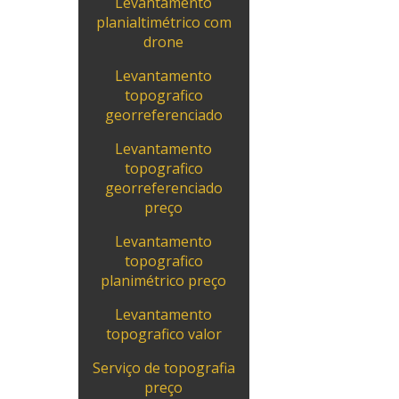
Levantamento
planialtimétrico com
drone
Levantamento
topografico
georreferenciado
Levantamento
topografico
georreferenciado
preço
Levantamento
topografico
planimétrico preço
Levantamento
topografico valor
Serviço de topografia
preço