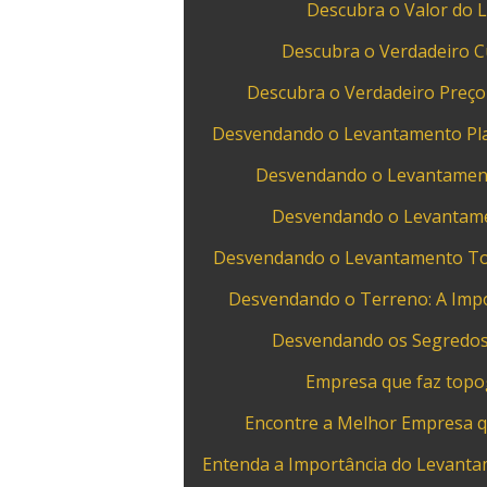
Descubra o Valor do 
Descubra o Verdadeiro C
Descubra o Verdadeiro Preço 
Desvendando o Levantamento Plan
Desvendando o Levantamento
Desvendando o Levantamen
Desvendando o Levantamento Topo
Desvendando o Terreno: A Imp
Desvendando os Segredos
Empresa que faz topog
Encontre a Melhor Empresa q
Entenda a Importância do Levantam