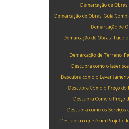
Demarcação de Obras: 
Demarcação de Obras: Guia Complet
Demarcação de Ob
Demarcação de Obras: Tudo o 
Demarcação de Terreno: Pas
Descubra como o laser sca
Descubra como o Levantamento
Descubra Como o Preço do 
Descubra Como o Preço d
Descubra como os Serviços 
Descubra o que é um Projeto d