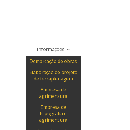
Informações
Demarcação de obras
Elaboração de projeto
de terraplenagem
Empresa de
agrimensura
Empresa de
topografia e
agrimensura