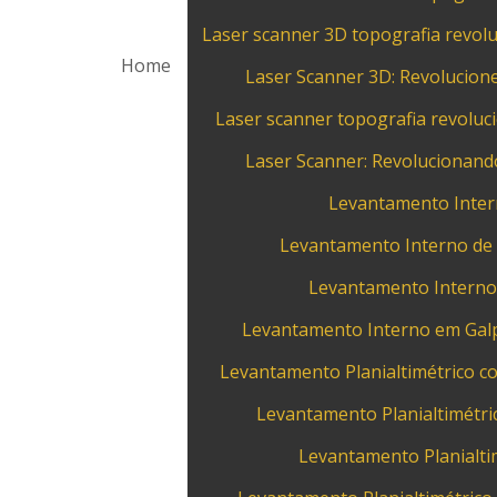
Laser scanner 3D topografia revolu
Home
Laser Scanner 3D: Revolucione
Laser scanner topografia revoluc
Laser Scanner: Revolucionand
Levantamento Intern
Levantamento Interno de G
Levantamento Interno
Levantamento Interno em Galpõ
Levantamento Planialtimétrico c
Levantamento Planialtimétr
Levantamento Planialti