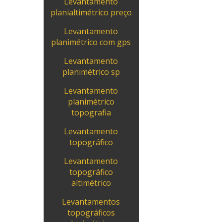
Levantamento
planialtimétrico preço
Levantamento
planimétrico com gps
Levantamento
planimétrico sp
Levantamento
planimétrico
topografia
Levantamento
topográfico
Levantamento
topográfico
altimétrico
Levantamentos
topográficos