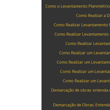
Como o Levantamento Planimétrico 
Como Realizar a 
Como Realizar Levantamento Pl
Como Realizar Levantamento P
Como Realizar Levantam
Como Realizar um Levantame
Como Realizar um Levantamen
Como Realizar um Levantam
Como Realizar um Levanta
Demarcação de obras: entenda c
Demarcação de Obras: Entenda