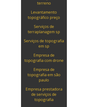
terreno
Levantamento
topográfico preço
Serviços de
terraplanagem sp
Serviços de topografia
em sp
Empresa de
topografia com drone
Empresa de
topografia em são
paulo
Empresa prestadora
de serviços de
topografia